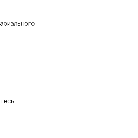
ариального
итесь