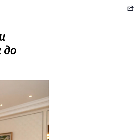
и
 до