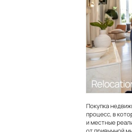
Покупка недвиж
процесс, в кот
и местные реал
от привычной м