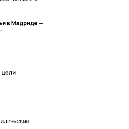
ья в Мадриде —
r
 цели
:
ридическая