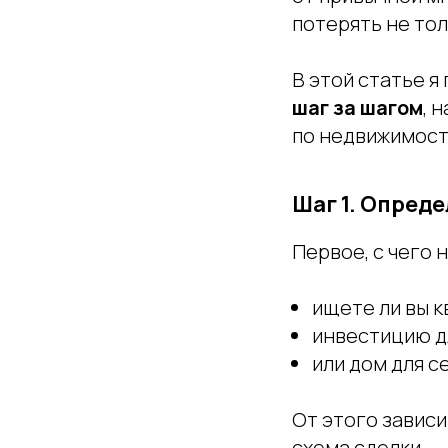
потерять не тол
В этой статье я
шаг за шагом
, 
по недвижимост
Шаг 1. Опред
Первое, с чего 
ищете ли вы к
инвестицию дл
или дом для с
От этого зависи
схема сделки.