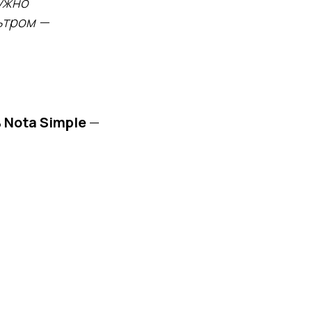
ужно
ьтром —
ь
Nota Simple
—