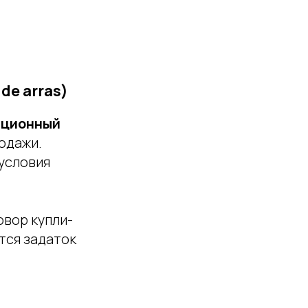
de arras)
ационный
одажи.
 условия
вор купли-
ится задаток