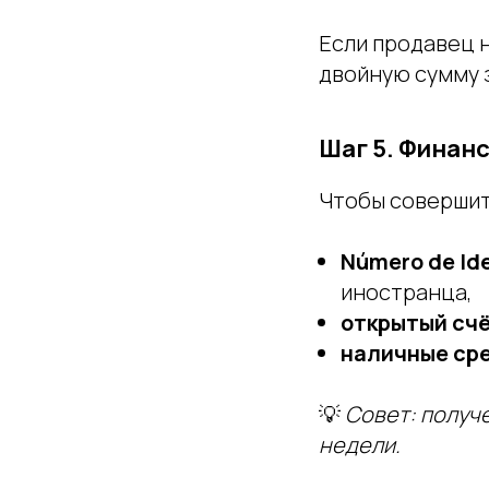
Если продавец н
двойную сумму 
Шаг 5. Финанс
Чтобы совершить
Número de Ide
иностранца,
открытый счё
наличные сре
💡
Совет:
получе
недели.