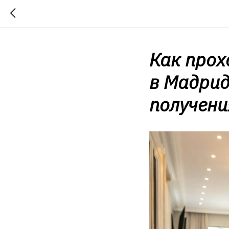
Как прох
в Мадрид
получени