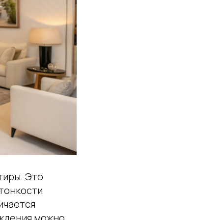
тиры. Это
 тонкости
ичается
ождения можно