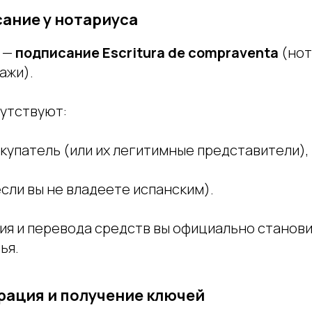
сание у нотариуса
 —
подписание Escritura de compraventa
(нот
ажи).
сутствуют:
купатель (или их легитимные представители),
сли вы не владеете испанским).
ия и перевода средств вы официально станов
ья.
трация и получение ключей