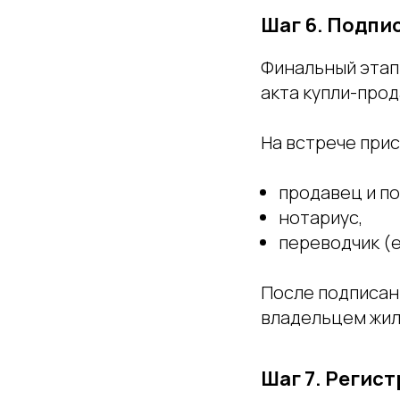
Шаг 6. Подпи
Финальный этап
акта купли-прод
На встрече при
продавец и по
нотариус,
переводчик (е
После подписан
владельцем жил
Шаг 7. Регис