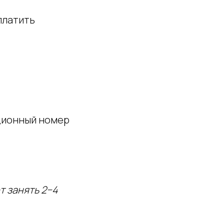
платить
ционный номер
т занять 2−4