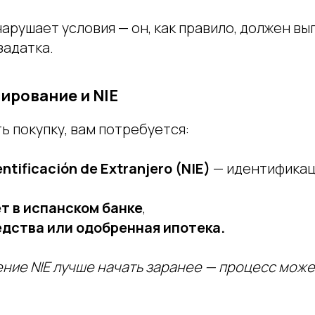
арушает условия — он, как правило, должен вы
задатка.
ирование и NIE
 покупку, вам потребуется:
ntificación de Extranjero (NIE)
— идентифика
т в испанском банке
,
дства или одобренная ипотека.
ние NIE лучше начать заранее — процесс може