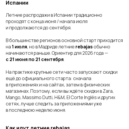
Испании
Летние распродажи в Испании традиционно
проходят с конца июня / начала июля
и продолжаются до сентября.
В большинстве регионов основной старт приходится
на
1 июля
, но в Мадриде летние
rebajas
обычно
начинаются раньше. Ориентир для 2026 года —
с 21 июня по 21 сентября
.
На практике крупные сети часто запускают скидки
ещё до официального старта: сначала
в приложениях и на сайтах, затем в физических
магазинах. Поэтому, если вы ждёте скидки в Zara,
Mango, Massimo Dutti, H&M, El Corte Inglés и других
сетях, лучше следить за приложениями уже
в последнюю неделю июня.
Как идут летние rebajas