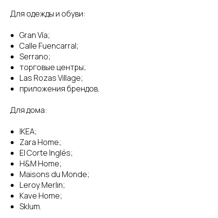
Для одежды и обуви:
Gran Vía;
Calle Fuencarral;
Serrano;
торговые центры;
Las Rozas Village;
приложения брендов.
Для дома:
IKEA;
Zara Home;
El Corte Inglés;
H&M Home;
Maisons du Monde;
Leroy Merlin;
Kave Home;
Sklum.