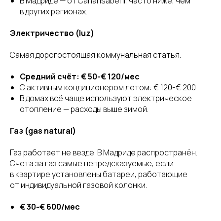
В Мадриде — от Canal Isabel II, часто ниже, чем
в других регионах.
Электричество (luz)
Самая дорогостоящая коммунальная статья.
Средний счёт: € 50-€ 120/мес
С активным кондиционером летом: € 120-€ 200
В домах всё чаще используют электрическое
отопление — расходы выше зимой.
Газ (gas natural)
Газ работает не везде. В Мадриде распространён.
Счета за газ самые непредсказуемые, если
в квартире установлены батареи, работающие
от индивидуальной газовой колонки.
€ 30-€ 600/мес