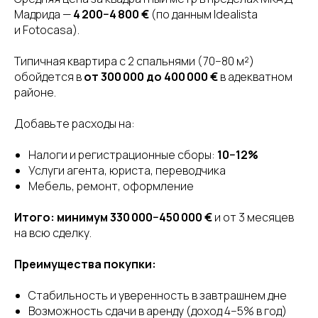
Мадрида —
4 200−4 800 €
(по данным Idealista
и Fotocasa).
Типичная квартира с 2 спальнями (70−80 м²)
обойдется в
от 300 000 до 400 000 €
в адекватном
районе.
Добавьте расходы на:
Налоги и регистрационные сборы:
10−12%
Услуги агента, юриста, переводчика
Мебель, ремонт, оформление
Итого: минимум 330 000−450 000 €
и от 3 месяцев
на всю сделку.
Преимущества покупки:
Стабильность и уверенность в завтрашнем дне
Возможность сдачи в аренду (доход 4−5% в год)